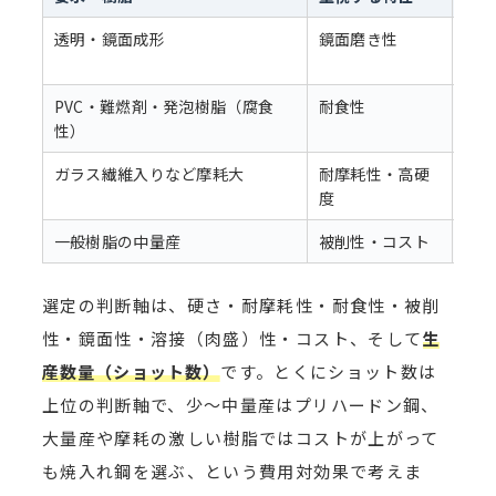
透明・鏡面成形
鏡面磨き性
NA
STA
PVC・難燃剤・発泡樹脂（腐食
耐食性
HP
性）
ガラス繊維入りなど摩耗大
耐摩耗性・高硬
HP
度
一般樹脂の中量産
被削性・コスト
NA
選定の判断軸は、硬さ・耐摩耗性・耐食性・被削
性・鏡面性・溶接（肉盛）性・コスト、そして
生
産数量（ショット数）
です。とくにショット数は
上位の判断軸で、少〜中量産はプリハードン鋼、
大量産や摩耗の激しい樹脂ではコストが上がって
も焼入れ鋼を選ぶ、という費用対効果で考えま