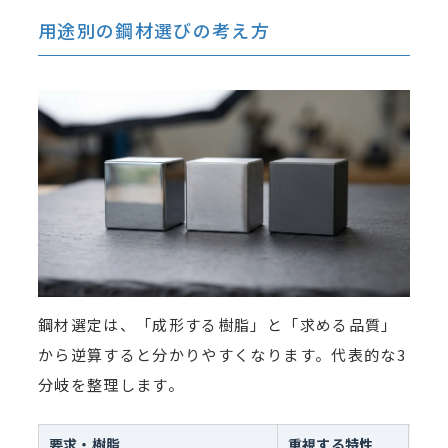
用途別の鋼材選びの考え方
鋼材選定は、「成形する樹脂」と「求める品質」
から逆算すると分かりやすくなります。代表的な3
分岐を整理します。
要求・樹脂
重視する特性
代表