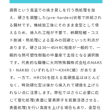
調質という高温での焼き戻しを行う熱処理を加
え、硬さを調整した(pre-harden)状態で供給され
る鋼材です。機械加工後にそのまま金型として使
えるため、焼入れ工程が不要で、納期短縮・コス
ト削減・熱処理による歪みの回避といった利点が
あります。硬さは30〜45HRC程度が一般的で、一
般的な熱可塑性樹脂の中量産で主役となる選択肢
です。代表的な鋼種に大同特殊鋼株式会社のNAK5
5・NAK80（いずれも37〜43HRC級）がありま
す。一方で、HRC50を超える高硬度品はほとんど
なく、時効硬化型は後から焼入れで硬度を上げら
れない点に注意します。弊社ではさらに必要に応
じて窒化処理(表面に窒素原子を拡散浸透させる、
表面処理)を行い高度を上げる場合もあり、金型仕