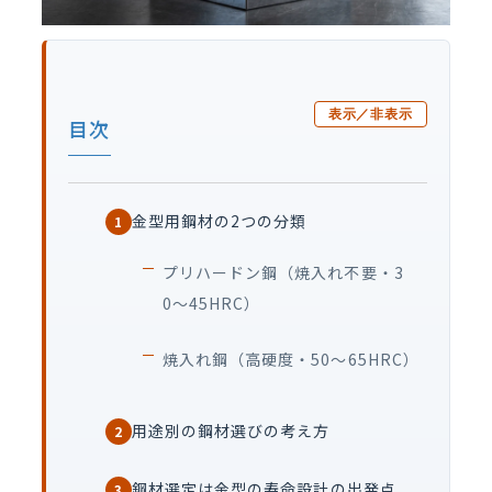
表示／非表示
目次
金型用鋼材の2つの分類
1
プリハードン鋼（焼入れ不要・3
0〜45HRC）
焼入れ鋼（高硬度・50〜65HRC）
用途別の鋼材選びの考え方
2
鋼材選定は金型の寿命設計の出発点
3