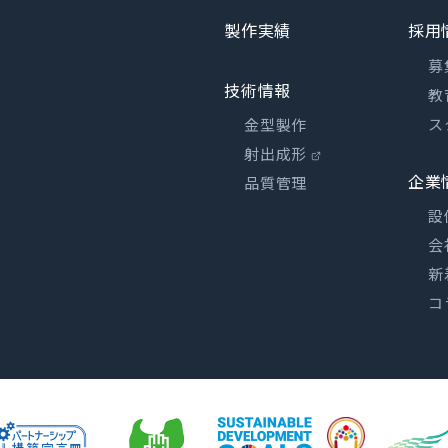
製作実績
採用
募
技術情報
教
ス
金型製作
射出成形
企業
品質管理
設
会
新
コ