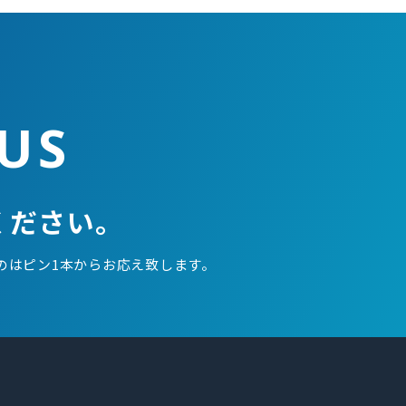
US
ください。
のはピン1本からお応え致します。