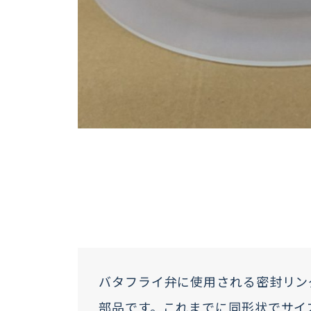
バタフライ弁に使用される密封リン
部品です。これまでに同形状でサイ