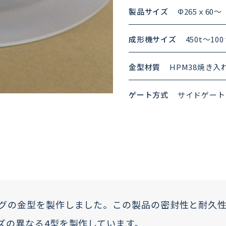
製品サイズ
Φ265ｘ60～
成形機サイズ
450t～10
金型材質
HPM38焼き入
ゲート方式
サイドゲート
グの金型を製作しました。この製品の密封性と耐久
ズの異なる4型を製作しています。