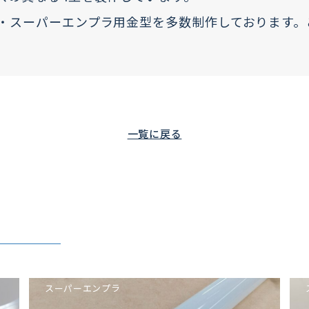
・スーパーエンプラ用金型を多数制作しております。
一覧に戻る
スーパーエンプラ