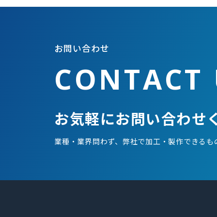
お問い合わせ
CONTACT 
お気軽にお問い合わせ
業種・業界問わず、弊社で加工・製作できるも